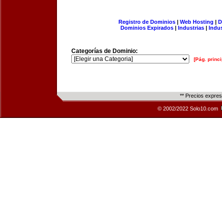
Registro de Dominios
|
Web Hosting
|
D
Dominios Expirados
|
Industrias
|
Indu
Categorías de Dominio:
[Pág. princi
** Precios expre
© 2002/2022 Solo10.com