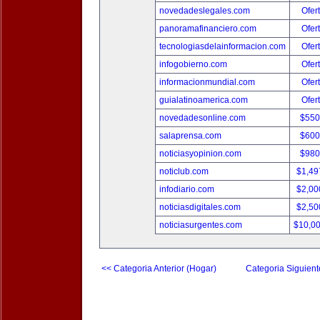
novedadeslegales.com
Ofer
panoramafinanciero.com
Ofer
tecnologiasdelainformacion.com
Ofer
infogobierno.com
Ofer
informacionmundial.com
Ofer
guialatinoamerica.com
Ofer
novedadesonline.com
$550
salaprensa.com
$600
noticiasyopinion.com
$980
noticlub.com
$1,49
infodiario.com
$2,00
noticiasdigitales.com
$2,50
noticiasurgentes.com
$10,0
<< Categoria Anterior (Hogar)
Categoria Siguient