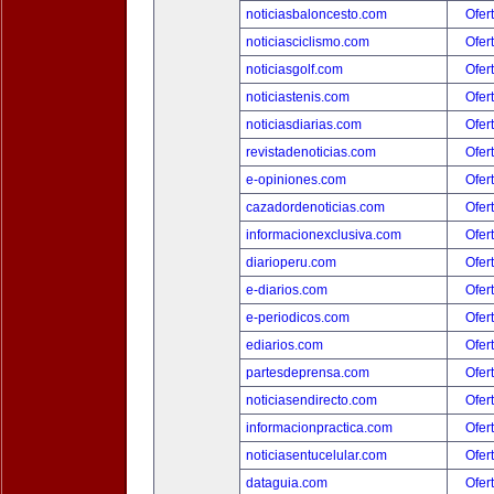
noticiasbaloncesto.com
Ofer
noticiasciclismo.com
Ofer
noticiasgolf.com
Ofer
noticiastenis.com
Ofer
noticiasdiarias.com
Ofer
revistadenoticias.com
Ofer
e-opiniones.com
Ofer
cazadordenoticias.com
Ofer
informacionexclusiva.com
Ofer
diarioperu.com
Ofer
e-diarios.com
Ofer
e-periodicos.com
Ofer
ediarios.com
Ofer
partesdeprensa.com
Ofer
noticiasendirecto.com
Ofer
informacionpractica.com
Ofer
noticiasentucelular.com
Ofer
dataguia.com
Ofer