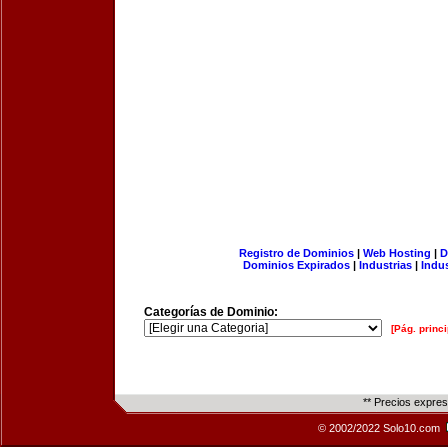
Registro de Dominios
|
Web Hosting
|
D
Dominios Expirados
|
Industrias
|
Indu
Categorías de Dominio:
[Pág. princi
** Precios expre
© 2002/2022 Solo10.com