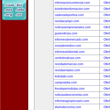
informacioncomercial.com
Ofer
boletindeinformacion.com
Ofer
cadenadeportiva.com
Ofer
revistacampo.com
Ofer
noticiasempresariales.com
Ofer
guianoticias.com
Ofer
informesdemercado.com
Ofer
zonademedios.com
Ofer
informeambiental.com
Ofer
centralnoticias.com
Ofer
revistademarcas.com
Ofer
revistaempleo.com
Ofer
tododato.com
Ofer
campoaldia.com
Ofer
forodeperiodistas.com
Ofer
noticiasdeeconomia.com
Ofer
informeagropecuario.com
Ofer
diariodecocina.com
Ofer